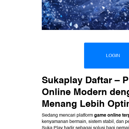
LOGIN
Sukaplay
Daftar
– P
Online Modern den
Menang Lebih Opti
game online te
Sedang mencari platform
kenyamanan bermain, sistem stabil, dan p
Suka Play hadir sebagai solusi bagi pem