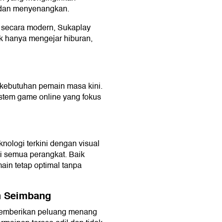
 dan menyenangkan.
 secara modern, Sukaplay
ak hanya mengejar hiburan,
ebutuhan pemain masa kini.
istem game online yang fokus
ologi terkini dengan visual
di semua perangkat. Baik
in tetap optimal tanpa
n Seimbang
memberikan peluang menang