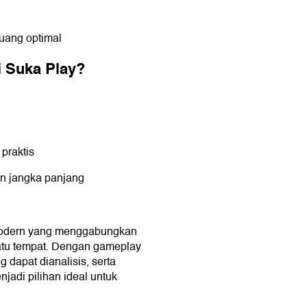
uang optimal
i Suka Play?
praktis
n jangka panjang
modern yang menggabungkan
tu tempat. Dengan gameplay
g dapat dianalisis, serta
njadi pilihan ideal untuk