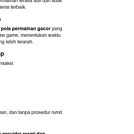
rmainan terasa adil dan tidak
ensi terbaik.
s
pola permainan gacor
a
yang
itme game, menentukan waktu
g lebih terarah.
ap
nsaksi:
n, dan tanpa prosedur rumit.
provider resmi dan