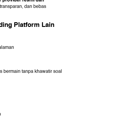
ri
 transparan, dan bebas
ing Platform Lain
galaman
s bermain tanpa khawatir soal
n