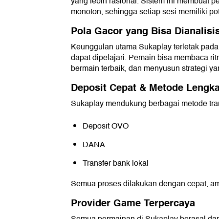
yang lebih rasional. Sistem ini membuat pe
monoton, sehingga setiap sesi memiliki pot
Pola Gacor yang Bisa Dianalisi
Keunggulan utama Sukaplay terletak pad
dapat dipelajari. Pemain bisa membaca r
bermain terbaik, dan menyusun strategi yan
Deposit Cepat & Metode Lengk
Sukaplay mendukung berbagai metode tra
Deposit OVO
DANA
Transfer bank lokal
Semua proses dilakukan dengan cepat, ama
Provider Game Terpercaya