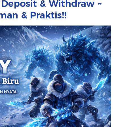
: Deposit & Withdraw ~
man & Praktis!!